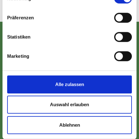
WBO-Nennformular
Präferenzen
Datenschutz
Statistiken
Marketing
Impressum
Alle zulassen
Anschrift:
Auswahl erlauben
Reit- und Fahrverein
Ostbevern
Überwasser 4c
Ablehnen
48346 Ostbevern