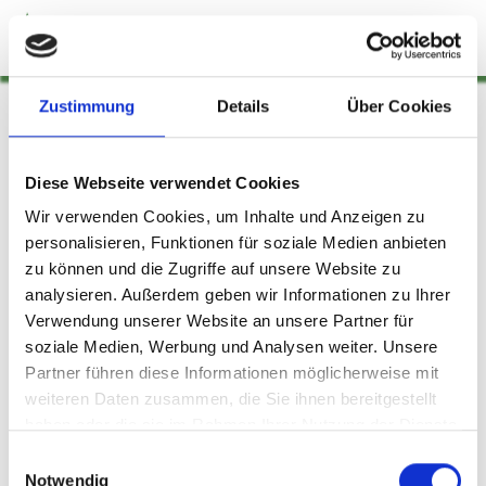
Zum Hauptinhalt springen
Zustimmung
Details
Über Cookies
Downloads
Diese Webseite verwendet Cookies
Wir verwenden Cookies, um Inhalte und Anzeigen zu
Aufnahmeformular
personalisieren, Funktionen für soziale Medien anbieten
zu können und die Zugriffe auf unsere Website zu
Beiträge und Gebühren
analysieren. Außerdem geben wir Informationen zu Ihrer
Hallenplan
Verwendung unserer Website an unsere Partner für
soziale Medien, Werbung und Analysen weiter. Unsere
Reitanlagenordnung
Partner führen diese Informationen möglicherweise mit
weiteren Daten zusammen, die Sie ihnen bereitgestellt
Satzung
haben oder die sie im Rahmen Ihrer Nutzung der Dienste
gesammelt haben.
Einwilligungsauswahl
SEPA-Lastschriftmandat
Notwendig